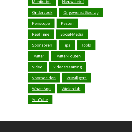
Monitoring
Nieuwsbrief
Onderzoek
Ongewenst Gedrag
Periscope
Pesten
Real Time
Social-Media
Sponsoren
Tips
Tools
Twitter
Twitter-Fouten
Video
Videostreaming
Voorbeelden
Vrijwilligers
WhatsApp
Wielerclub
YouTube