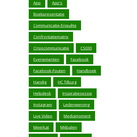
App
App's
Boekpresentatie
Communicatie-Enquête
Confrontatiematrix
Crisiscommunicatie
CS030
Evenementen
Facebook
Facebook-Fouten
Handboek
Handig
HC Tilburg
Helpdesk
Inspiratiesessie
Instagram
Ledenwerving
Live Video
Mediamoment
Meerkat
Mijlpalen