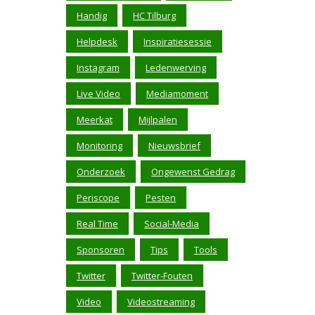
Handig
HC Tilburg
Helpdesk
Inspiratiesessie
Instagram
Ledenwerving
Live Video
Mediamoment
Meerkat
Mijlpalen
Monitoring
Nieuwsbrief
Onderzoek
Ongewenst Gedrag
Periscope
Pesten
Real Time
Social-Media
Sponsoren
Tips
Tools
Twitter
Twitter-Fouten
Video
Videostreaming