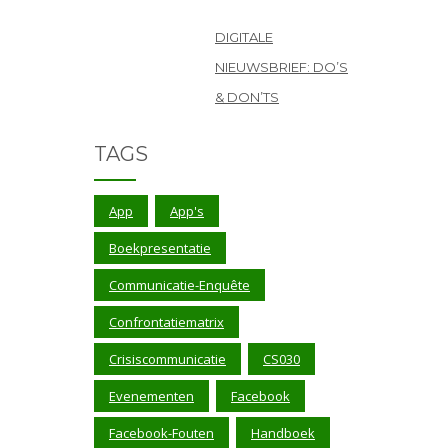
DIGITALE
NIEUWSBRIEF: DO’S
& DON’TS
TAGS
App
App's
Boekpresentatie
Communicatie-Enquête
Confrontatiematrix
Crisiscommunicatie
CS030
Evenementen
Facebook
Facebook-Fouten
Handboek