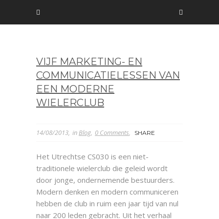
VIJF MARKETING- EN
COMMUNICATIELESSEN VAN
EEN MODERNE
WIELERCLUB
14/08/2013
in
Blog
0 Comments
SHARE
Het Utrechtse CS030 is een niet-
traditionele wielerclub die geleid wordt
door jonge, ondernemende bestuurders.
Modern denken en modern communiceren
hebben de club in ruim een jaar tijd van nul
naar 200 leden gebracht. Uit het verhaal