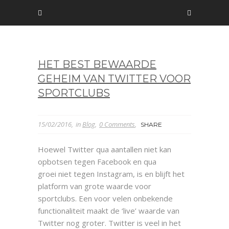
HET BEST BEWAARDE
GEHEIM VAN TWITTER VOOR
SPORTCLUBS
15/02/2016
in
Blog
0 Comments
SHARE
Hoewel Twitter qua aantallen niet kan
opbotsen tegen Facebook en qua
groei niet tegen Instagram, is en blijft het
platform van grote waarde voor
sportclubs. Een voor velen onbekende
functionaliteit maakt de ‘live’ waarde van
Twitter nog groter. Twitter is veel in het