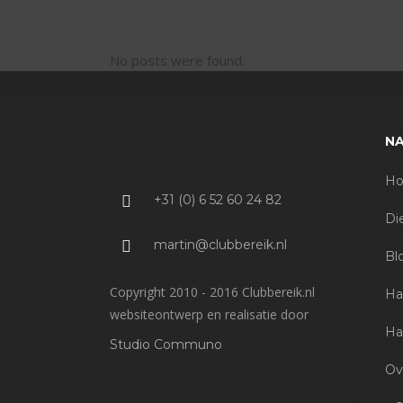
No posts were found.
NA
H
+31 (0) 6 52 60 24 82
Di
martin@clubbereik.nl
Bl
Copyright 2010 - 2016 Clubbereik.nl
Ha
websiteontwerp en realisatie door
Ha
Studio Communo
Ov