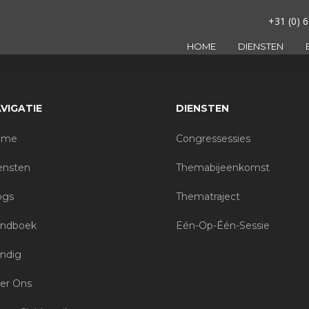
+31 (0) 6
HOME
DIENSTEN
VIGATIE
DIENSTEN
ome
Congressessies
ensten
Themabijeenkomst
ogs
Thematraject
ndboek
Eén-Op-Één-Sessie
ndig
er Ons