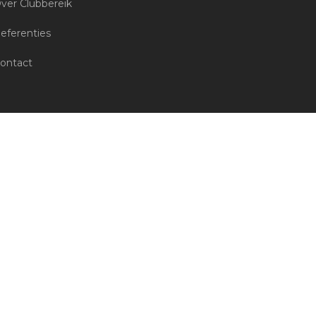
ver Clubbereik
eferenties
ontact